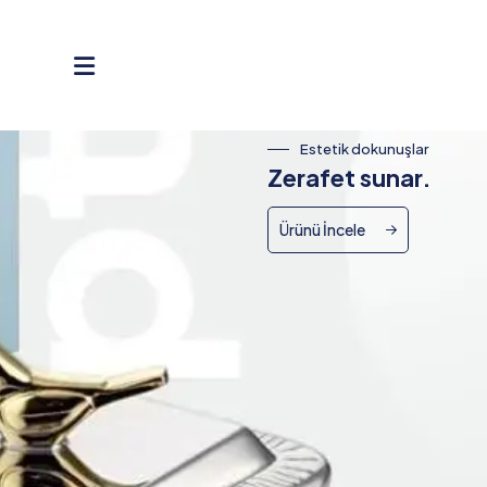
Estetik dokunuşlar
Canlı renkler
Zerafet sunar.
Ufkunuzu açar.
Ürünü İncele
Ürünü İncele